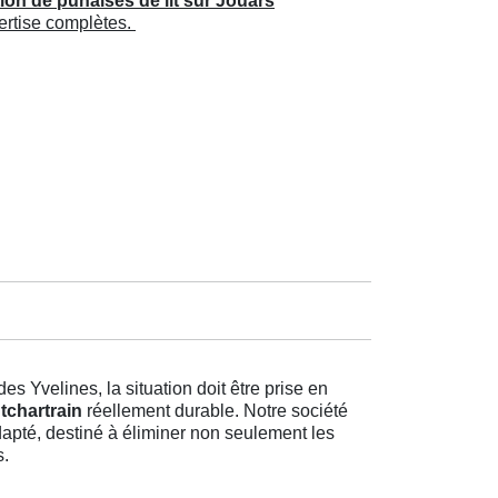
ion de punaises de lit sur Jouars
pertise complètes.
s Yvelines, la situation doit être prise en
tchartrain
réellement durable. Notre société
apté, destiné à éliminer non seulement les
s.