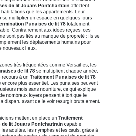
es de lit Jouars Pontchartrain
affectent
s habitations que les appartements. Leur
à se multiplier un espace en quelques jours
ermination Punaises de lit 78
totalement
able. Contrairement aux idées reçues, ces
 ne sont pas liés au manque de propreté ; ils se
implement les déplacements humains pour
de nouveaux lieux.
zones très fréquentées comme Versailles, les
naises de lit 78
se multiplient chaque année,
e recours à un
Traitement Punaises de lit 78
é encore plus essentiel. Les punaises peuvent
lusieurs mois sans nourriture, ce qui explique
de nombreux foyers pensent à tort que le
a disparu avant de le voir resurgir brutalement.
iciens mettent en place un
Traitement
de lit Jouars Pontchartrain
capable
r les adultes, les nymphes et les œufs, grâce à