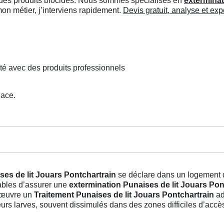
ée des produits biocides. Nous sommes spécialisés en
exterminat
on métier, j’interviens rapidement.
Devis gratuit, analyse et ex
té avec des produits professionnels
lace.
ses de lit Jouars Pontchartrain
se déclare dans un logement de
ables d’assurer une
extermination Punaises de lit Jouars Pon
n œuvre un
Traitement Punaises de lit Jouars Pontchartrain
ad
urs larves, souvent dissimulés dans des zones difficiles d’accè