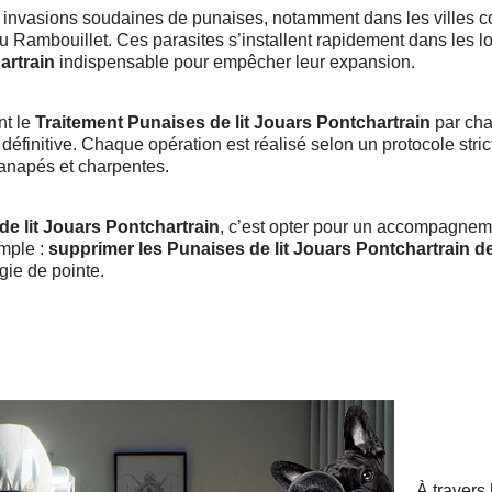
s invasions soudaines de punaises, notamment dans les villes 
 ou Rambouillet. Ces parasites s’installent rapidement dans les l
artrain
indispensable pour empêcher leur expansion.
nt le
Traitement Punaises de lit Jouars Pontchartrain
par cha
définitive. Chaque opération est réalisé selon un protocole stri
, canapés et charpentes.
de lit Jouars Pontchartrain
, c’est opter pour un accompagneme
imple :
supprimer les Punaises de lit Jouars Pontchartrain de
gie de pointe.
À travers