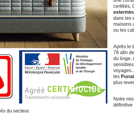
une combi
certifiés
extermina
dans les
maisons a
ou les ca
Après le 
78 afin d
du linge,
sensibles,
voyages…
les
Punai
plus reven
Notre miss
définitive
vés du secteur.