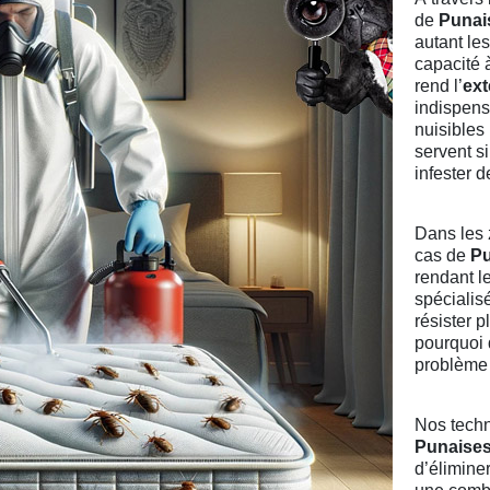
de
Punais
autant le
capacité 
rend l’
ext
indispens
nuisibles
servent s
infester 
Dans les 
cas de
Pu
rendant l
spécialis
résister p
pourquoi 
problème 
Nos techn
Punaises 
d’élimine