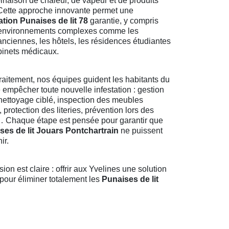
naison de chaleur, de vapeur et de produits
. Cette approche innovante permet une
tion Punaises de lit 78
garantie, y compris
 environnements complexes comme les
nciennes, les hôtels, les résidences étudiantes
binets médicaux.
traitement, nos équipes guident les habitants du
e empêcher toute nouvelle infestation : gestion
 nettoyage ciblé, inspection des meubles
 protection des literies, prévention lors des
 Chaque étape est pensée pour garantir que
ses de lit Jouars Pontchartrain
ne puissent
ir.
ion est claire : offrir aux Yvelines une solution
 pour éliminer totalement les
Punaises de lit